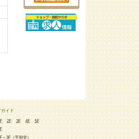
アガイド
F
2F
3F
4F
5F
F
1F～3F（平和堂）