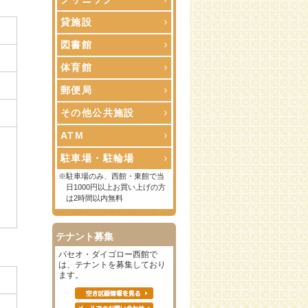
貸施設
図書館
体育館
郵便局
その他公共施設
ATM
駐車場・駐輪場
※駐車場のみ、西館・東館で当
日1000円以上お買い上げの方
は2時間以内無料
テナント募集
パセオ・ダイゴロー西館で
は、テナントを募集しており
ます。