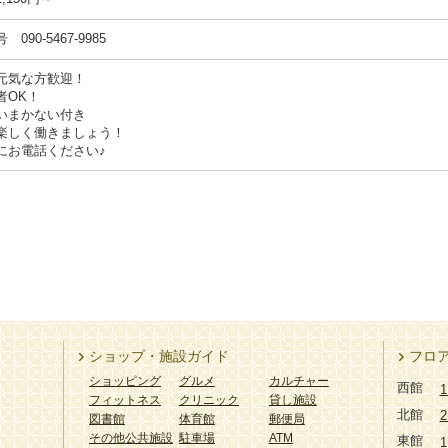
090-5467-9985
元気な方歓迎！
者OK！
いまかない付き
楽しく働きましょう！
にお電話ください♪
ショップ・施設ガイド
フロ
ショッピング
グルメ
カルチャー
西館
1
フィットネス
クリニック
貸し施設
北館
2
図書館
体育館
郵便局
その他公共施設
駐車場
ATM
東館