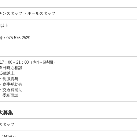
チンスタッフ ・ホールスタッフ
円以上
075‐575‐2529
7：00～21：00（内4～6時間）
時応相談
16歳以上
・制服貸与
事補助有
通費補助
細面談
大募集
スタッフ
,150円～