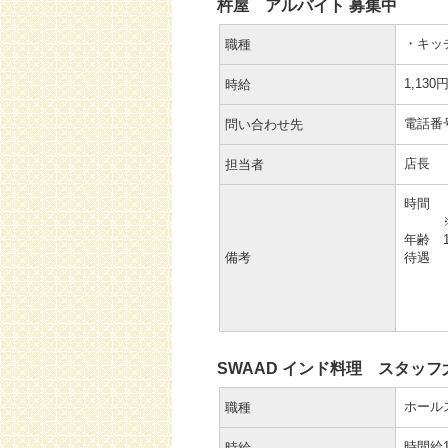
杵屋 アルバイト 募集中
・キッ
職種
1,130
時給
電話番号：
問い合わせ先
店長
担当者
時間 1
※日
年齢 
備考
待遇 
・食
・交
委
SWAAD インド料理 スタッフ
ホール
職種
時間給1
時給