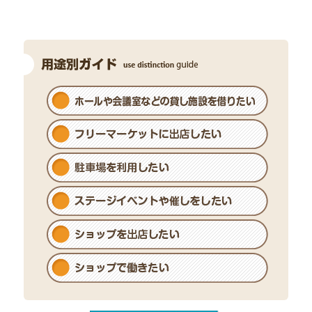
【ワッツ】大人気！サンリオグッズ 続々入荷
中！
西3F
ワッツ
【大垣書店】「国宝」DVD/Blu-ray 12/2（水）発
売 ご予約受付中！
西3F
大垣書店
【レディースファッション トヤ】夏物 取りそろ
えております
西1F
レディースファッション トヤ
【ダイゴ花苑】土日に限り ポイント２倍！
西2F
ダイゴ花苑
【カラット】CASIOコレクション
西3F
carat
【コパンスポーツクラブ】泳いで遊んで 最高の
夏にしよう！