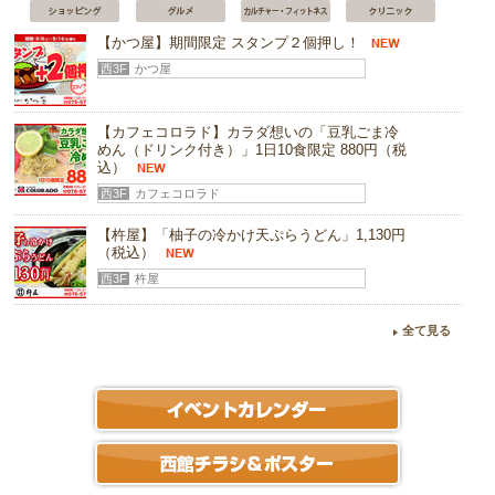
西2F
アトリウム
【かつ屋】期間限定 スタンプ２個押し！
テナント募集（１階⑥）
西3F
かつ屋
テナント募集（２階④）
【カフェコロラド】カラダ想いの「豆乳ごま冷
テナント募集（３階⑨）
めん（ドリンク付き）」1日10食限定 880円（税
込）
西3F
カフェコロラド
【杵屋】「柚子の冷かけ天ぷらうどん」1,130円
（税込）
西3F
杵屋
【SWAAD】「チキンカレー弁当」780円（税
全て見る
込）
西3F
SWAAD インド料理
【四六時中】「四六花籠（海鮮丼）」1,529円
（税込）
西3F
四六時中