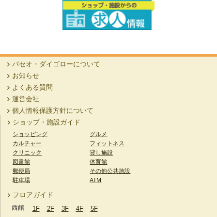
西5F
コパンスポーツクラブ 京都醍醐
【かつ屋】薬味おろしロースかつ定食
西3F
かつ屋
【杵屋】夏だぁ！うどんだぁ！ 杵屋だぁ！
パセオ・ダイゴローについて
西3F
杵屋
お知らせ
よくある質問
運営会社
【カフェコロラド】「プチサンドセット」お好
きなドリンク付き
個人情報保護方針について
西3F
カフェコロラド
ショップ・施設ガイド
ショッピング
グルメ
【四六時中】テイクアウトメニューご紹介
カルチャー
フィットネス
西3F
四六時中
クリニック
貸し施設
図書館
体育館
郵便局
その他公共施設
【かつ屋】テイクアウトメニューご紹介
駐車場
ATM
西3F
かつ屋
フロアガイド
西館
1F
2F
3F
4F
5F