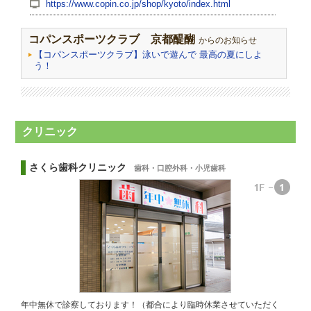
https://www.copin.co.jp/shop/kyoto/index.html
コパンスポーツクラブ 京都醍醐
からのお知らせ
【コパンスポーツクラブ】泳いで遊んで 最高の夏にしよ
う！
クリニック
さくら歯科クリニック
歯科・口腔外科・小児歯科
年中無休で診察しております！（都合により臨時休業させていただく