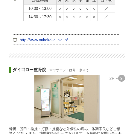
診療時間
月
火
水
木
金
土
日・祝
10:00～13:00
○
○
○
○
○
○
／
14:30～17:30
○
○
○
○
○
○
／
http://www.oukakai-clinic.jp/
ダイゴロー整骨院
マッサージ・はり・きゅう
骨折・脱臼・捻挫・打撲・挫傷など外傷性の痛み、体調不良などご相
談ください｡また、訪問施術も行っております。お気軽にお問い合わせ