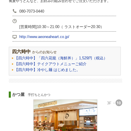
蕎麦やうどんなど、お好みの組み合わせでご注文いただけます。
080-7073-0440
[営業時間]10:30～21:00（ ラストオーダー20:30）
http://www.aeoneaheart.co.jp/
四六時中
からのお知らせ
【四六時中】「四六花籠（海鮮丼）」1,529円（税込）
【四六時中】テイクアウトメニューご紹介
【四六時中】冷やし麺 はじめました。
かつ屋
手打ちとんかつ