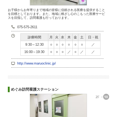
お子様からお年寄りまで地域の皆様に信頼される医療を提供すること
を目標としております。また、地域に根ざし心のこもった医療サービ
スを目指して、訪問看護も行っております。
075-575-2611
診療時間
月
火
水
木
金
土
日・祝
9:30～12:30
○
○
○
○
○
○
／
16:00～19:30
○
○
○
／
○
／
／
http://www.maruoclinic.jp/
めぐみ訪問看護ステーション