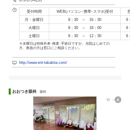
075-573-4133
受付時間
WEB(パソコン･携帯･スマホ)受付
月・金曜日
8：30 ～ 16：30
9
火曜日
8：30 ～ 18：00
9
土曜日
8：30 ～ 12：30
9
※水曜日は特殊外来･検査･手術日ですが、当院はじめての
方、救急の方は窓口にご相談ください。
http://www.ent-takakita.com/
おおつき眼科
眼科