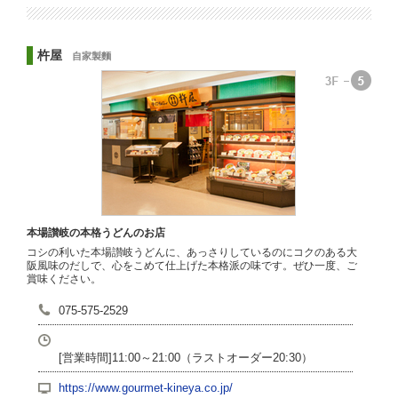
杵屋
自家製麵
本場讃岐の本格うどんのお店
コシの利いた本場讃岐うどんに、あっさりしているのにコクのある大
阪風味のだしで、心をこめて仕上げた本格派の味です。ぜひ一度、ご
賞味ください。
075-575-2529
[営業時間]11:00～21:00（ラストオーダー20:30）
https://www.gourmet-kineya.co.jp/