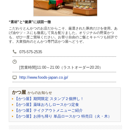
“素材”と“健康”に頑固一徹
こだわりとんかつのお店だからこそ、厳選された豚肉だけを使用。あ
げ油やソ－スにも徹底して気を配りました。オリジナルの野菜かつ
も、ぜひ一度ご賞味ください。お替り自由のご飯とキャベツも好評で
す。大衆指向のとんかつ専門店かつ屋へどうぞ。
075-575-2535
[営業時間]11:00～21:00（ラストオーダー20:20）
http://www.foods-japan.co.jp/
かつ屋
からのお知らせ
【かつ屋】期間限定 スタンプ２個押し！
【かつ屋】薬味おろしロースかつ定食
【かつ屋】テイクアウトメニューご紹介
【かつ屋】お持ち帰り 単品ロースかつ 特売日（火・木）