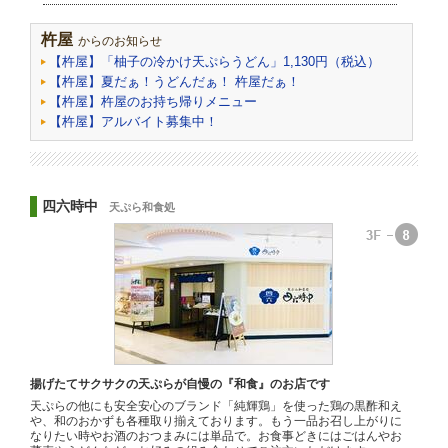
杵屋
からのお知らせ
【杵屋】「柚子の冷かけ天ぷらうどん」1,130円（税込）
【杵屋】夏だぁ！うどんだぁ！ 杵屋だぁ！
【杵屋】杵屋のお持ち帰りメニュー
【杵屋】アルバイト募集中！
四六時中
天ぷら和食処
揚げたてサクサクの天ぷらが自慢の『和食』のお店です
天ぷらの他にも安全安心のブランド「純輝鶏」を使った鶏の黒酢和え
や、和のおかずも各種取り揃えております。もう一品お召し上がりに
なりたい時やお酒のおつまみには単品で。お食事どきにはごはんやお