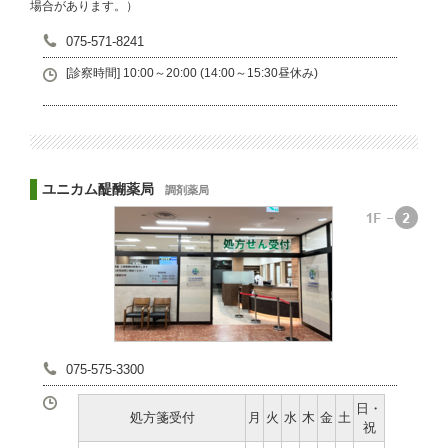
場合があります。）
075-571-8241
[診察時間]
10:00～20:00 (14:00～15:30昼休み)
ユニカム醍醐薬局
調剤薬局
075-575-3300
日・
処方箋受付
月
火
水
木
金
土
祝