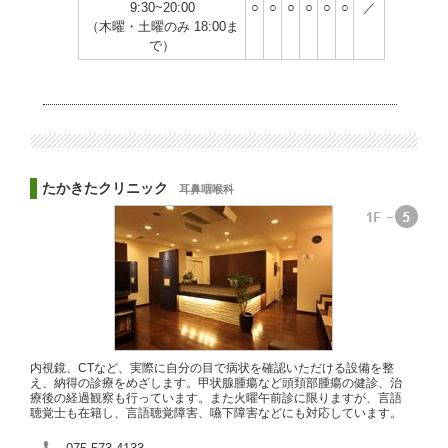
9:30~20:00
○
○
○
○
○
○
／
（木曜・土曜のみ 18:00ま
で）
たかきたクリニック
耳鼻咽喉科
内視鏡、CTなど、実際に自分の目で病状を確認いただける設備を整
え、納得の診療をめざします。甲状腺腫瘍など頭頚部腫瘍の健診、治
療後の経過観察も行っています。また火曜午前診に限りますが、言語
聴覚士も在籍し、言語聴覚障害、嚥下障害などにも対応しています。