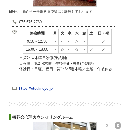
日帰り手術から一般眼科まで幅広く診療しております。
075-575-2730
診療時間
月
火
水
木
金
土
日・祝
9:30～12:30
○
○
○
△
○
○
／
15:00～18:00
○
☆
○
☆
○
／
／
△第2･４木曜日診療(予約制)
☆火曜、第2･4木曜 午後手術･検査(予約制)
休診日：日曜、祝日、第1･3･5週木曜／土曜 午後休診
https://otsuki-eye.jp/
桜花会心理カウンセリングルーム