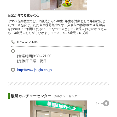
音楽が育てる豊かな心
ヤマハ音楽教室では、2歳児から小学生1年生を対象として年齢に応じ
たコースを設け、ただ今生徒募集中です。入会前の体験教室や見学会
をお気軽にご利用ください。主なコースとして2歳児＝おとのゆうえん
ち、3歳児＝おんがくなかよしコース、4～5歳児＝幼児科
075-573-5604
[営業時間]9:30～21:00
[定休日]日曜・祝日
http://www.jeugia.co.jp/
醍醐カルチャーセンター
カルチャーセンター