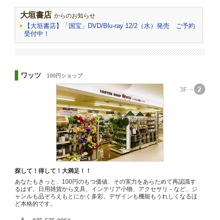
大垣書店
からのお知らせ
【大垣書店】「国宝」DVD/Blu-ray 12/2（水）発売 ご予約
受付中！
ワッツ
100円ショップ
探して！得して！大満足！！
あなたもきっと、100円のもつ価値、その実力をあらためて再認識す
るはず。日用雑貨から文具、インテリア小物、アクセサリ－など、ジ
ャンルも品ぞろえもとにかく多彩。デザインも機能もうれしくなるほ
ど本格的です。