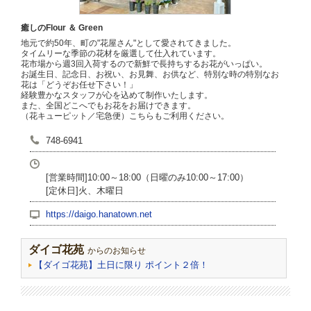
癒しのFlour ＆ Green
地元で約50年、町の"花屋さん"として愛されてきました。
タイムリーな季節の花材を厳選して仕入れています。
花市場から週3回入荷するので新鮮で長持ちするお花がいっぱい。
お誕生日、記念日、お祝い、お見舞、お供など、特別な時の特別なお
花は「どうぞお任せ下さい！」
経験豊かなスタッフが心を込めて制作いたします。
また、全国どこへでもお花をお届けできます。
（花キューピット／宅急便）こちらもご利用ください。
748-6941
[営業時間]10:00～18:00（日曜のみ10:00～17:00）
[定休日]火、木曜日
https://daigo.hanatown.net
ダイゴ花苑
からのお知らせ
【ダイゴ花苑】土日に限り ポイント２倍！