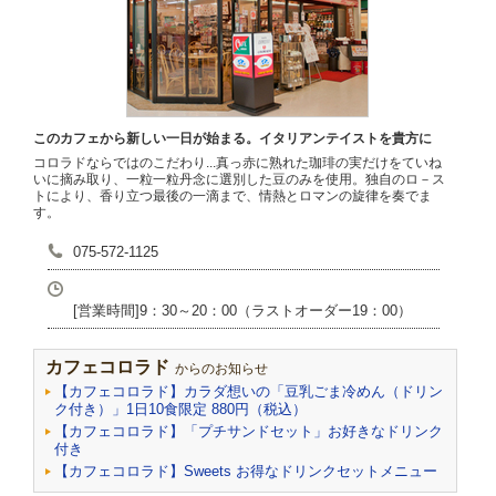
このカフェから新しい一日が始まる。イタリアンテイストを貴方に
コロラドならではのこだわり...真っ赤に熟れた珈琲の実だけをていね
いに摘み取り、一粒一粒丹念に選別した豆のみを使用。独自のロ－ス
トにより、香り立つ最後の一滴まで、情熱とロマンの旋律を奏でま
す。
075-572-1125
[営業時間]9：30～20：00（ラストオーダー19：00）
カフェコロラド
からのお知らせ
【カフェコロラド】カラダ想いの「豆乳ごま冷めん（ドリン
ク付き）」1日10食限定 880円（税込）
【カフェコロラド】「プチサンドセット」お好きなドリンク
付き
【カフェコロラド】Sweets お得なドリンクセットメニュー