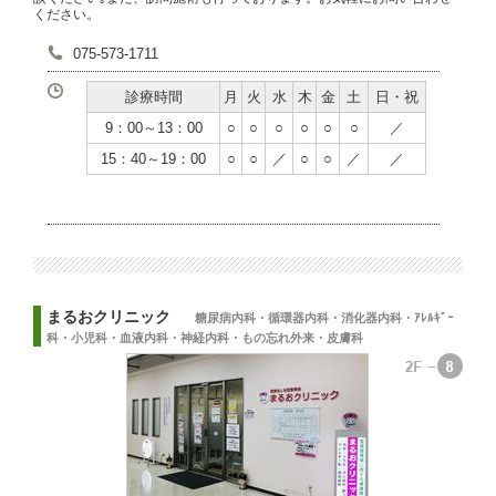
ください。
075-573-1711
診療時間
月
火
水
木
金
土
日・祝
9：00～13：00
○
○
○
○
○
○
／
15：40～19：00
○
○
／
○
○
／
／
まるおクリニック
糖尿病内科・循環器内科・消化器内科・ｱﾚﾙｷﾞｰ
科・小児科・血液内科・神経内科・もの忘れ外来・皮膚科