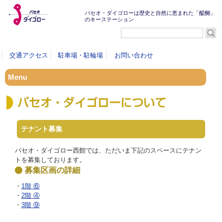
パセオ・ダイゴローは歴史と自然に恵まれた「醍醐」
のキーステーション
交通アクセス
駐車場・駐輪場
お問い合わせ
Menu
テナント募集
パセオ・ダイゴロー西館では、ただいま下記のスペースにテナン
トを募集しております。
募集区画の詳細
・
1階 ⑥
・
2階 ④
・
3階 ⑨