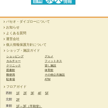
パセオ・ダイゴローについて
お知らせ
よくある質問
運営会社
個人情報保護方針について
ショップ・施設ガイド
ショッピング
グルメ
カルチャー
フィットネス
クリニック
貸し施設
図書館
体育館
郵便局
その他公共施設
駐車場
ATM
フロアガイド
西館
1F
2F
3F
4F
5F
北館
2F
東館
1F～3F（平和堂）